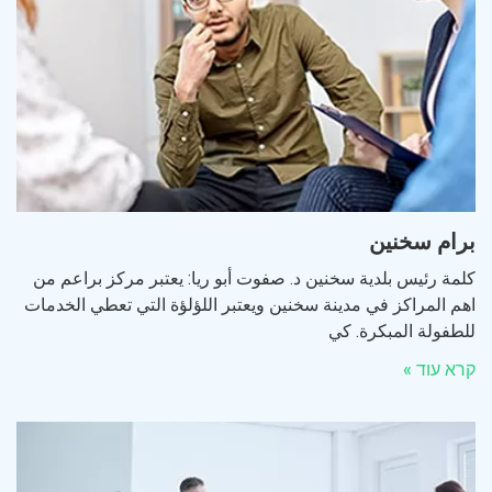
برام سخنين
كلمة رئيس بلدية سخنين د. صفوت أبو ريا: يعتبر مركز براعم من
اهم المراكز في مدينة سخنين ويعتبر اللؤلؤة التي تعطي الخدمات
للطفولة المبكرة. كي
קרא עוד »