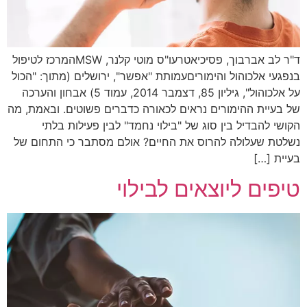
ד"ר לב אברבוך, פסיכיאטרעו"ס מוטי קלנר, MSWהמרכז לטיפול
געי אלכוהול והימוריםעמותת "אפשר", ירושלים (מתוך: "הכול
על אלכוהול", גיליון 85, דצמבר 2014, עמוד 5) אבחון והערכה
בעיית ההימורים נראים לכאורה כדברים פשוטים. ובאמת, מה
שי להבדיל בין סוג של "בילוי נחמד" לבין פעילות בלתי
לטת שעלולה להרוס את החיים? אולם מסתבר כי התחום של
ית […]
פים ליוצאים לבילוי